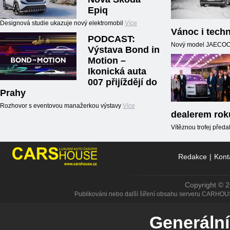
Epiq
Designová studie ukazuje nový elektromobil
Více
Vánoc i techn
PODCAST:
Nový model JAECOO5,
Výstava Bond in
Motion –
Ikonická auta
007 přijíždějí do
Prahy
Rozhovor s eventovou manažerkou výstavy
Více
dealerem rok
Vítěznou trofej předal
Redakce
|
Kont
Copyright © 
Publikováni nebo další šíření obsahu serveru CARHOU
Generální