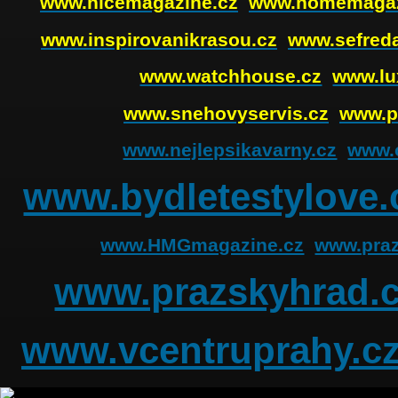
www.nicemagazine.cz
www.homemagaz
www.inspirovanikrasou.cz
www.sefreda
www.watchhouse.cz
www.lu
www.snehovyservis.cz
www.p
www.nejlepsikavarny.cz
www.o
www.bydletestylove.
www.HMGmagazine.cz
www.praz
www.prazskyhrad.
www.vcentruprahy.c