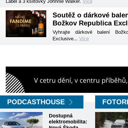
Label a 3 kšiltovky Johnnie Walker.
Více
Soutěž o dárkové balen
Božkov Republica Excl
Vyhrajte dárkové balení Božk
Exclusive...
Více
PODCASTHOUSE
FOTOR
Dostupná
elektromobilita:
Nová Škoda