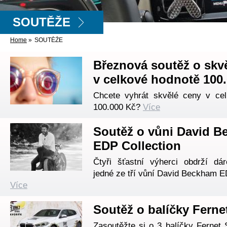
SOUTĚŽE
Home
»
SOUTĚŽE
Březnová soutěž o skv
v celkové hodnotě 100
Chcete vyhrát skvělé ceny v ce
100.000 Kč?
Více
Soutěž o vůni David 
EDP Collection
Čtyři šťastní výherci obdrží d
jedné ze tří vůní David Beckham E
Více
Soutěž o balíčky Ferne
Zasoutěžte si o 3 balíčky Fernet 