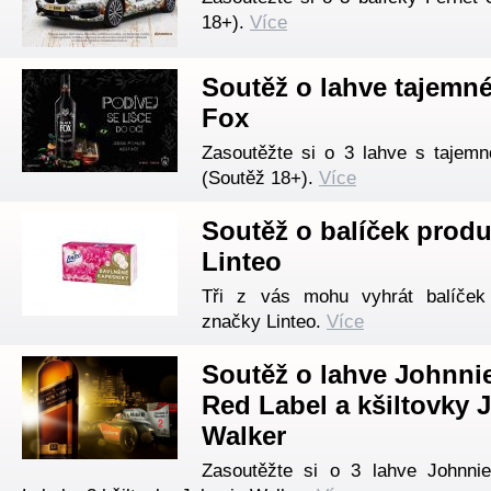
18+).
Více
Soutěž o lahve tajemné
Fox
Zasoutěžte si o 3 lahve s tajem
(Soutěž 18+).
Více
Soutěž o balíček prod
Linteo
Tři z vás mohu vyhrát balíček
značky Linteo.
Více
Soutěž o lahve Johnni
Red Label a kšiltovky 
Walker
Zasoutěžte si o 3 lahve Johnni