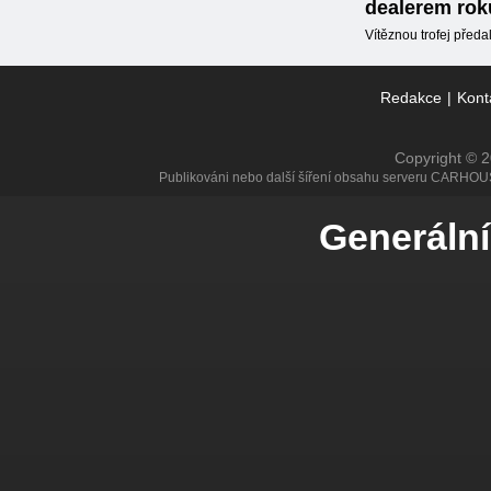
dealerem rok
Vítěznou trofej předal
Redakce
|
Kont
Copyright © 
Publikováni nebo další šíření obsahu serveru CARHOU
Generální