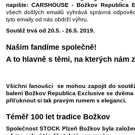
napište: CARSHOUSE - Božkov Republica E
všech došlých emailů vyhrává správná odpově
tyto emaily od nás obdrží výhru.
Soutěž trvá od 20.5. - 26.5. 2019.
Našim fandíme společně!
A to hlavně s těmi, na kterých nám z
Všichni fanoušci se mohou zapojit do soutě
balení Božkov Republica Exclusive se dvěma 
přiťuknout si tak pravým rumem s elegancí.
Téměř 100 let tradice Božkov
Společnost STOCK Plzeň Božkov byla založe