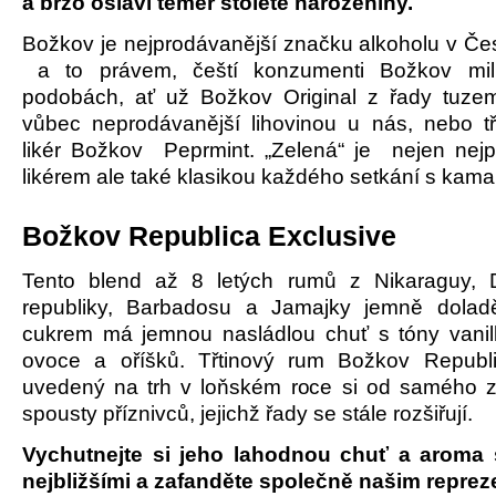
a brzo oslaví téměř stoleté narozeniny.
Božkov je nejprodávanější značku alkoholu v Čes
a to právem, čeští konzumenti Božkov mil
podobách, ať už Božkov Original z řady tuzem
vůbec neprodávanější lihovinou u nás, nebo t
likér Božkov Peprmint. „Zelená“ je nejen nej
likérem ale také klasikou každého setkání s kam
Božkov Republica Exclusive
Tento blend až 8 letých rumů z Nikaraguy, 
republiky, Barbadosu a Jamajky jemně doladě
cukrem má jemnou nasládlou chuť s tóny vani
ovoce a oříšků. Třtinový rum Božkov Republi
uvedený na trh v loňském roce si od samého z
spousty příznivců, jejichž řady se stále rozšiřují.
Vychutnejte si jeho lahodnou chuť a aroma 
nejbližšími a zafanděte společně našim repre