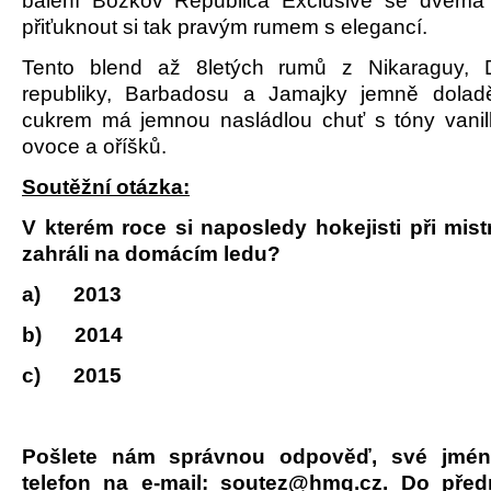
balení Božkov Republica Exclusive se dvěma 
přiťuknout si tak pravým rumem s elegancí.
Tento blend až 8letých rumů z Nikaraguy, 
republiky, Barbadosu a Jamajky jemně doladě
cukrem má jemnou nasládlou chuť s tóny vani
ovoce a oříšků.
Soutěžní otázka:
V kterém roce si naposledy hokejisti při mist
zahráli na domácím ledu?
a)
2013
b)
2014
c)
2015
Pošlete nám správnou odpověď, své jmén
telefon na e-mail: soutez@hmg.cz. Do pře