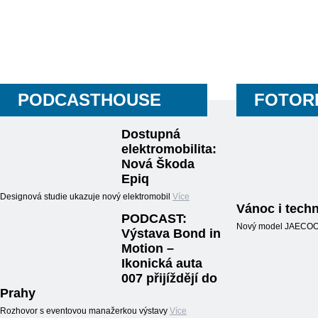
PODCASTHOUSE
FOTOR
Dostupná
elektromobilita:
Nová Škoda
Epiq
Designová studie ukazuje nový elektromobil
Více
Vánoc i techn
PODCAST:
Nový model JAECOO5,
Výstava Bond in
Motion –
Ikonická auta
007 přijíždějí do
Prahy
Rozhovor s eventovou manažerkou výstavy
Více