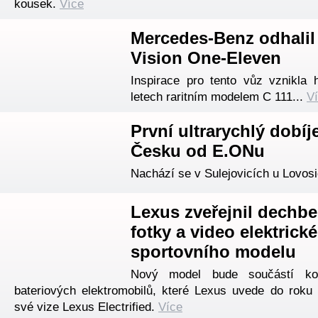
kousek.
Více
Mercedes-Benz odhalil
Vision One-Eleven
Inspirace pro tento vůz vznikla 
letech raritním modelem C 111...
V
První ultrarychlý dobíj
Česku od E.ONu
Nachází se v Sulejovicích u Lovosi
Lexus zveřejnil dechbe
fotky a video elektrick
sportovního modelu
Nový model bude součástí kom
bateriových elektromobilů, které Lexus uvede do roku
své vize Lexus Electrified.
Více