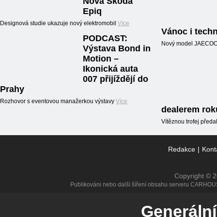
Nová Škoda
Epiq
Designová studie ukazuje nový elektromobil
Více
Vánoc i techn
PODCAST:
Nový model JAECOO5,
Výstava Bond in
Motion –
Ikonická auta
007 přijíždějí do
Prahy
Rozhovor s eventovou manažerkou výstavy
Více
dealerem rok
Vítěznou trofej předal
Redakce
|
Kont
Copyright © 
Publikováni nebo další šíření obsahu serveru CARHOU
Generální