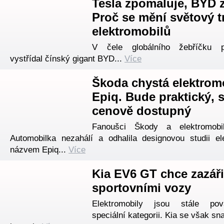
Tesla zpomaluje, BYD z
Proč se mění světový t
elektromobilů
V čele globálního žebříčku p
vystřídal čínský gigant BYD...
Více
Škoda chystá elektrom
Epiq. Bude praktický, s
cenově dostupný
Fanoušci Škody a elektromobil
Automobilka nezahálí a odhalila designovou studii el
názvem Epiq...
Více
Kia EV6 GT chce zazáři
sportovními vozy
Elektromobily jsou stále po
speciální kategorii. Kia se však sn