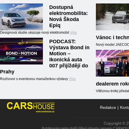
Dostupná
elektromobilita:
Nová Škoda
Epiq
Designová studie ukazuje nový elektromobil
Více
Vánoc i techn
PODCAST:
Nový model JAECOO5,
Výstava Bond in
Motion –
Ikonická auta
007 přijíždějí do
Prahy
Rozhovor s eventovou manažerkou výstavy
Více
dealerem rok
Vítěznou trofej předal
Redakce
|
Kont
Copyright © 
Publikováni nebo další šíření obsahu serveru CARHOU