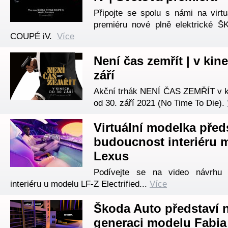
Připojte se spolu s námi na virtu
premiéru nové plně elektrické
COUPÉ iV.
Více
Není čas zemřít | v kin
září
Akční trhák NENÍ ČAS ZEMŘÍT v 
od 30. září 2021 (No Time To Die).
Virtuální modelka před
budoucnost interiéru 
Lexus
Podívejte se na video návrhu f
interiéru u modelu LF-Z Electrified...
Více
Škoda Auto představí 
generaci modelu Fabia