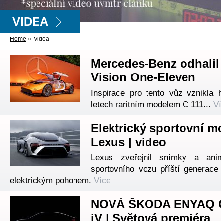
VIDEA
Home
»
Videa
Mercedes-Benz odhalil
Vision One-Eleven
Inspirace pro tento vůz vznikla 
letech raritním modelem C 111...
V
Elektrický sportovní m
Lexus | video
Lexus zveřejnil snímky a ani
sportovního vozu příští generace
elektrickým pohonem.
Více
NOVÁ ŠKODA ENYAQ
iV | Světová premiéra