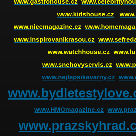
www.gastrohouse.cz
www.celebrityhou
www.kidshouse.cz
www.
www.nicemagazine.cz
www.homemagaz
www.inspirovanikrasou.cz
www.sefreda
www.watchhouse.cz
www.lu
www.snehovyservis.cz
www.p
www.nejlepsikavarny.cz
www.o
www.bydletestylove.
www.HMGmagazine.cz
www.praz
www.prazskyhrad.