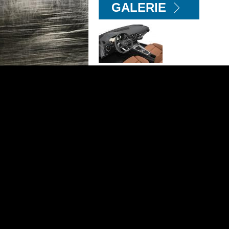
GALERIE
Audi na veletrhu CES představilo interiér n
"budíky". Tohle zatím nemá konkurenci. 
dlouho, nikdo se nad tím pořádně nezamyslel
VIDEO