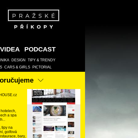
VIDEA
PODCAST
NIKA
DESIGN
TIPY & TRENDY
S
CARS & GIRLS
PICTORIAL
oručujeme
HOUSE.cz
 hotelech,
ech a spa
h...
 tipy na
ní, golfová
restaurace, bary,