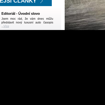
ĚJŠÍ ČLÁNKY
Editoriál - Úvodní slovo
Jsem moc rád, že vám dnes můžu
představit nový luxusní auto časopis
...
Více
KIA koncept GT4 Stinger
Máme už pro vás další fotky... Pod jeho
nízko posazenou kapotou se ...
Více
Audi na veletrhu CES
Audi na veletrhu CES představilo interiér
nového TT.
Více