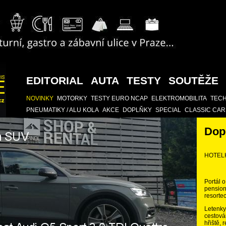
EDITORIAL
AUTA
TESTY
SOUTĚŽE
NOVINKY
MOTORKY
TESTY EURO NCAP
ELEKTROMOBILITA
TECH
PNEUMATIKY / ALU KOLA
AKCE
DOPLŇKY
SPECIAL
CLASSIC CAR
Dop
HOTEL
Portál o
pension
resortec
Letenky,
cestová
hřiště, 