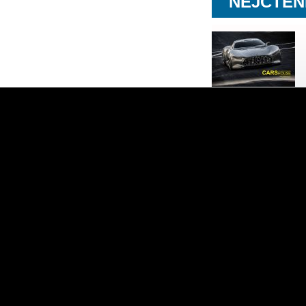
NEJČTEN
ového TT. Nám se moc líbí řešení palubního štítu s
Byť Jaguar, nebo Mercedes-Benz má displaye již
 a nevyužil takto efektivně plochu.