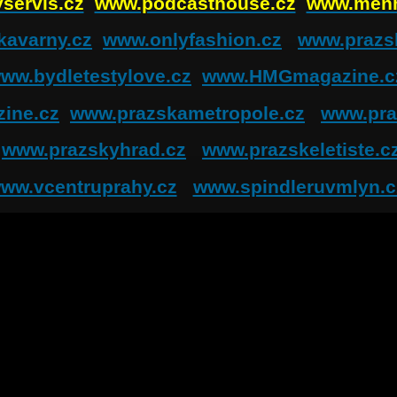
servis.cz
www.podcasthouse.cz
www.men
kavarny.cz
www.onlyfashion.cz
www.prazs
ww.bydletestylove.cz
www.HMGmagazine.c
ine.cz
www.prazskametropole.cz
www.pra
www.prazskyhrad.cz
www.prazskeletiste.c
ww.vcentruprahy.cz
www.spindleruvmlyn.c