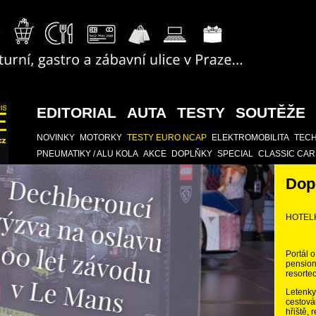
EDITORIAL
AUTA
TESTY
SOUTĚŽE
NOVINKY
MOTORKY
TESTY EURO NCAP
ELEKTROMOBILITA
TECH
PNEUMATIKY / ALU KOLA
AKCE
DOPLŇKY
SPECIAL
CLASSIC CAR
Dop
HOTEL
Portál o
pension
resortec
Letenky,
cestová
hřiště, 