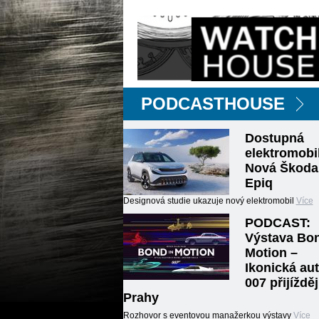
PODCASTHOUSE
Dostupná
elektromobil
Nová Škoda
Epiq
Designová studie ukazuje nový elektromobil
Více
PODCAST:
Výstava Bon
Motion –
Ikonická au
007 přijížděj
Prahy
Rozhovor s eventovou manažerkou výstavy
Více