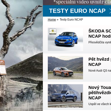
TESTY EURO NCAP
Home
»
Testy Euro NCAP
ŠKODA SCA
NCAP hodn
Přesvědčila vynik
Pět hvězd 
NCAP
Nové Audi Q3 na
Nový Touar
pětihvězdi
NCAP
Uspěl ve všech k