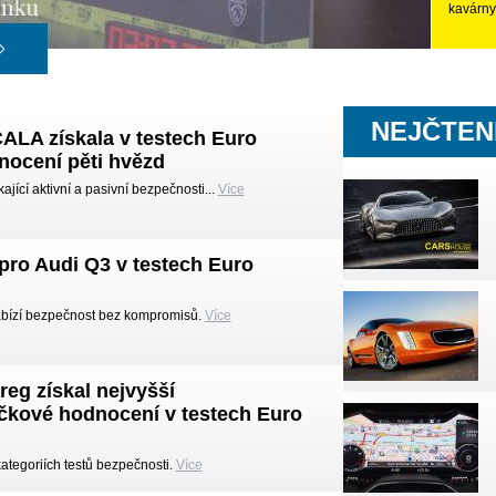
kavárny
NEJČTEN
LA získala v testech Euro
ocení pěti hvězd
ající aktivní a pasivní bezpečnosti...
Více
pro Audi Q3 v testech Euro
bízí bezpečnost bez kompromisů.
Více
eg získal nejvyšší
čkové hodnocení v testech Euro
ategoriích testů bezpečnosti.
Více