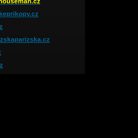
houseman.cz
keprikopy.cz
z
zskaparizska.cz
z
z