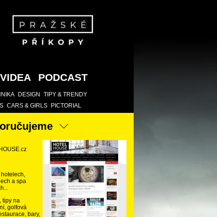
VIDEA
PODCAST
NIKA
DESIGN
TIPY & TRENDY
S
CARS & GIRLS
PICTORIAL
oručujeme
HOUSE.cz
 hotelech,
ech a spa
h...
 tipy na
ní, golfová
restaurace, bary,