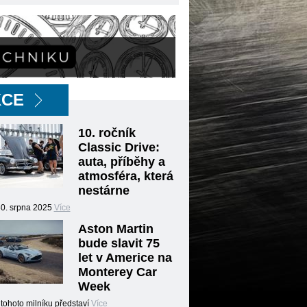
KCE
10. ročník
Classic Drive:
auta, příběhy a
atmosféra, která
nestárne
30. srpna 2025
Více
Aston Martin
bude slavit 75
let v Americe na
Monterey Car
Week
tohoto milníku představí
Více