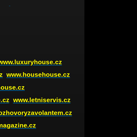
www.luxuryhouse.cz
z
www.househouse.cz
house.cz
.cz
www.letniservis.cz
ozhovoryzavolantem.cz
magazine.cz