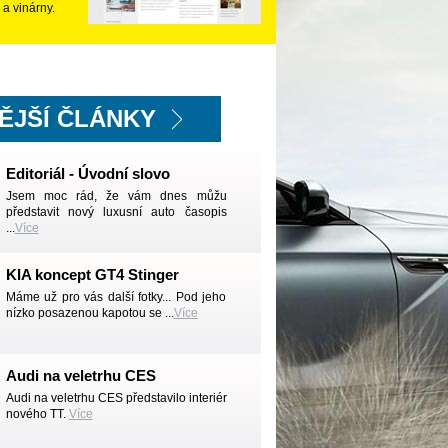
 a vinárny.
ĚJŠÍ ČLÁNKY
Editoriál - Úvodní slovo
Jsem moc rád, že vám dnes můžu
představit nový luxusní auto časopis
...
Více
KIA koncept GT4 Stinger
Máme už pro vás další fotky... Pod jeho
nízko posazenou kapotou se ...
Více
Audi na veletrhu CES
Audi na veletrhu CES představilo interiér
nového TT.
Více