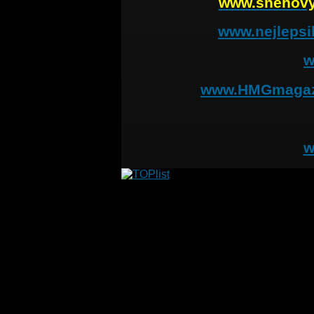
www.snehovy
www.nejlepsi
w
www.HMGmagaz
w