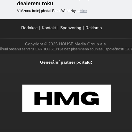
dealerem roku
Vítěznou trofej předal Boris Weletzky, ...
Více
Redakce
|
Kontakt
|
Sponzoring
|
Reklama
Copyright © 2026 HOUSE Media Group a.s.
 šíření obsahu serveru CARHOUSE.cz je bez písemného souhlasu společnosti CA
Generální partner portálu: