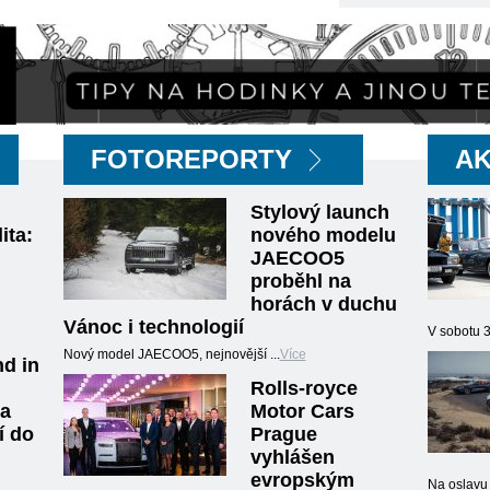
FOTOREPORTY
A
Stylový launch
ita:
nového modelu
JAECOO5
proběhl na
horách v duchu
Vánoc i technologií
V sobotu 
Nový model JAECOO5, nejnovější ...
Více
d in
Rolls-royce
ta
Motor Cars
í do
Prague
vyhlášen
evropským
Na oslavu 