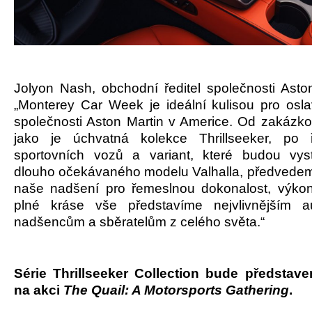
Jolyon Nash, obchodní ředitel společnosti Aston
„Monterey Car Week je ideální kulisou pro osla
společnosti Aston Martin v Americe. Od zakázk
jako je úchvatná kolekce Thrillseeker, po
sportovních vozů a variant, které budou vys
dlouho očekávaného modelu Valhalla, předvedem
naše nadšení pro řemeslnou dokonalost, výkon
plné kráse vše představíme nejvlivnějším a
nadšencům a sběratelům z celého světa.“
Série Thrillseeker Collection bude představ
na akci
The Quail: A Motorsports Gathering
.