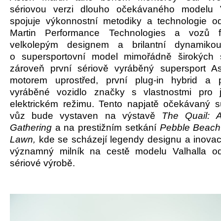
sériovou verzi dlouho očekávaného modelu V
spojuje výkonnostní metodiky a technologie o
Martin Performance Technologies a vozů 
velkolepým designem a brilantní dynamiko
o supersportovní model mimořádně širokých 
zároveň první sériově vyráběný supersport A
motorem uprostřed, první plug-in hybrid a p
vyráběné vozidlo značky s vlastnostmi pro j
elektrickém režimu. Tento napjatě očekávaný s
vůz bude vystaven na výstavě
The Quail: A
Gathering
a na prestižním setkání
Pebble Beach
Lawn,
kde se scházejí legendy designu a inovac
významný milník na cestě modelu Valhalla o
sériové výrobě.