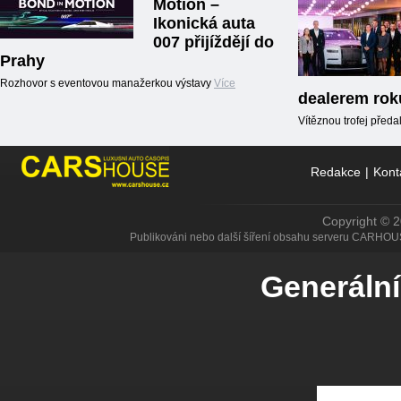
Motion –
Ikonická auta
007 přijíždějí do
Prahy
Rozhovor s eventovou manažerkou výstavy
Více
dealerem rok
Vítěznou trofej předal
Redakce
|
Kont
Copyright © 
Publikováni nebo další šíření obsahu serveru CARHOU
Generální