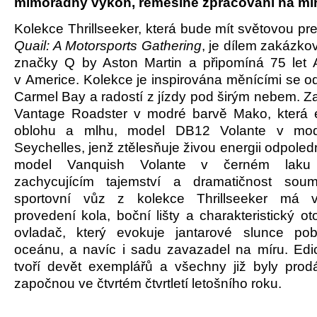
mimořádný výkon, řemeslné zpracování na mír
Kolekce Thrillseeker, která bude mít světovou p
Quail: A Motorsports Gathering
, je dílem zakázko
značky Q by Aston Martin a připomíná 75 let 
v Americe. Kolekce je inspirována měnícími se od
Carmel Bay a radostí z jízdy pod širým nebem. Z
Vantage Roadster v modré barvě Mako, která 
oblohu a mlhu, model DB12 Volante v mod
Seychelles, jenž ztělesňuje živou energii odpoled
model Vanquish Volante v černém laku U
zachycujícím tajemství a dramatičnost sou
sportovní vůz z kolekce Thrillseeker má 
provedení kola, boční lišty a charakteristický o
ovladač, který evokuje jantarové slunce pob
oceánu, a navíc i sadu zavazadel na míru. Edici
tvoří devět exemplářů a všechny již byly pro
započnou ve čtvrtém čtvrtletí letošního roku.