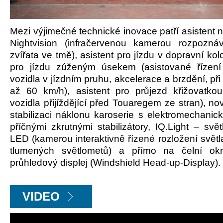
Mezi výjimečné technické inovace patří asistent 
Nightvision (infračervenou kamerou rozpozn
zvířata ve tmě), asistent pro jízdu v dopravní kol
pro jízdu zúženým úsekem (asistované řízení
vozidla v jízdním pruhu, akcelerace a brzdění, při 
až 60 km/h), asistent pro průjezd křižovatko
vozidla přijíždějící před Touaregem ze stran), n
stabilizaci náklonu karoserie s elektromechanic
příčnými zkrutnými stabilizátory, IQ.Light – svě
LED (kamerou interaktivně řízené rozložení svět
tlumených světlometů) a přímo na čelní ok
průhledový displej (Windshield Head-up-Display).
VIDEO