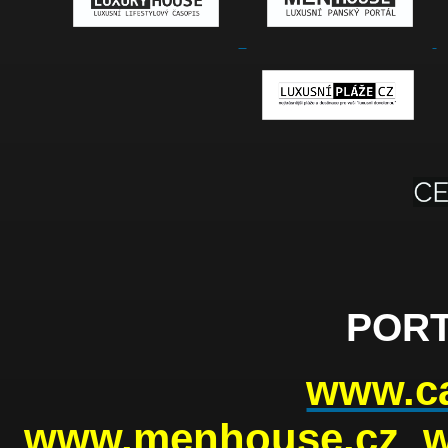
PORT
www.ca
www.menhouse.cz