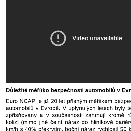
Důležité měřítko bezpečnosti automobilů v Ev
Euro NCAP je již 20 let přísným měřítkem bezpe
automobilů v Evropě. V uplynulých letech byly t
zpřísňovány a v současnosti zahrnují kromě 
kolizí (mimo jiné čelní náraz do hliníkové bariér
km/h s 40% překrytím, boční náraz rychlostí 50 