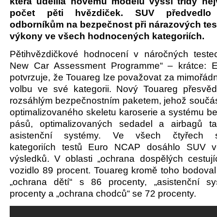
která udělila novému modelu vyšší třídy ne
počet pěti hvězdiček. SUV předvedlo 
odborníkům na bezpečnost při nárazových tes
výkony ve všech hodnocených kategoriích.
Pětihvězdičkové hodnocení v náročných teste
New Car Assessment Programme“ – krátce: 
potvrzuje, že Touareg lze považovat za mimořá
volbu ve své kategorii. Nový Touareg přesvě
rozsáhlým bezpečnostním paketem, jehož součás
optimalizovaného skeletu karoserie a systému b
pásů, optimalizovaných sedadel a airbagů ta
asistenční systémy. Ve všech čtyřech s
kategoriích testů Euro NCAP dosáhlo SUV v
výsledků. V oblasti „ochrana dospělých cestují
vozidlo 89 procent. Touareg kromě toho bodoval 
„ochrana dětí“ s 86 procenty, „asistenční s
procenty a „ochrana chodců“ se 72 procenty.