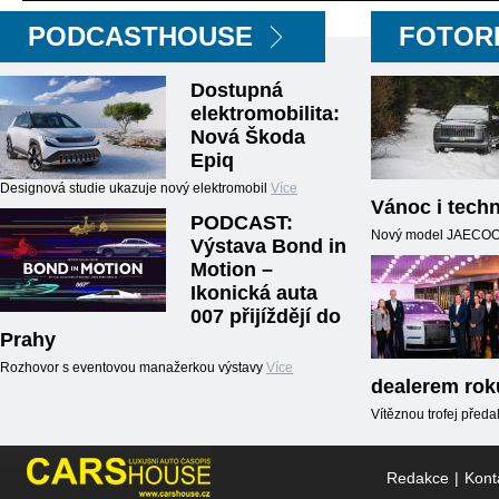
PODCASTHOUSE
FOTOR
Dostupná
elektromobilita:
Nová Škoda
Epiq
Designová studie ukazuje nový elektromobil
Více
Vánoc i techn
PODCAST:
Nový model JAECOO5,
Výstava Bond in
Motion –
Ikonická auta
007 přijíždějí do
Prahy
Rozhovor s eventovou manažerkou výstavy
Více
dealerem rok
Vítěznou trofej předal
Redakce
|
Kont