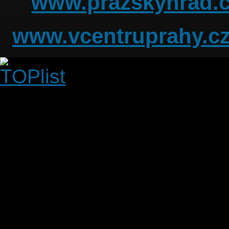
www.prazskyhrad.
www.vcentruprahy.c